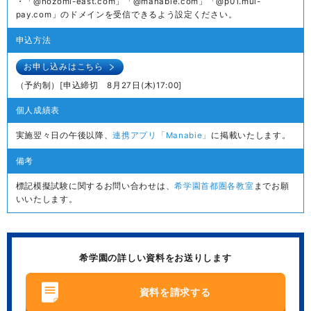
・「@nozomi-east.com」「@manabie.com」「@p01.mul-
pay.com」のドメインを受信できるよう設定ください。
申込方法
お申し込みはこちら
（予約制）[申込締切 8月27日(木)17:00]
個人成績表
実施翌々日の午後以降、
連携アプリ「Manabie」
に掲載いたします。
備考
標記模擬試験に関するお問い合わせは、
希学園首都圏各教室
までお願
いいたします。
希学園の詳しい資料をお送りします
資料を請求する