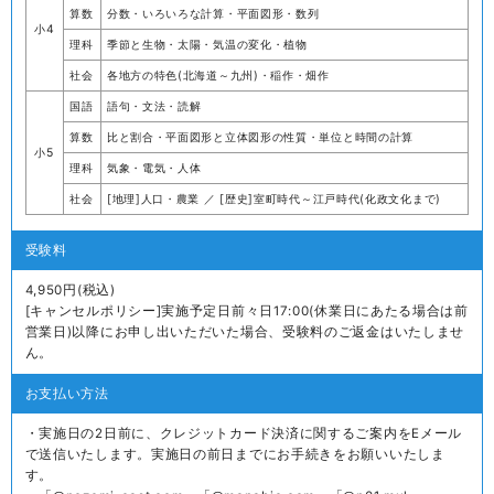
算数
分数・いろいろな計算・平面図形・数列
小4
理科
季節と生物・太陽・気温の変化・植物
社会
各地方の特色(北海道～九州)・稲作・畑作
国語
語句・文法・読解
算数
比と割合・平面図形と立体図形の性質・単位と時間の計算
小5
理科
気象・電気・人体
社会
[地理]人口・農業 ／ [歴史]室町時代～江戸時代(化政文化まで)
受験料
4,950円(税込)
[キャンセルポリシー]実施予定日前々日17:00(休業日にあたる場合は前
営業日)以降にお申し出いただいた場合、受験料のご返金はいたしませ
ん。
お支払い方法
・実施日の2日前に、クレジットカード決済に関するご案内をEメール
で送信いたします。実施日の前日までにお手続きをお願いいたしま
す。