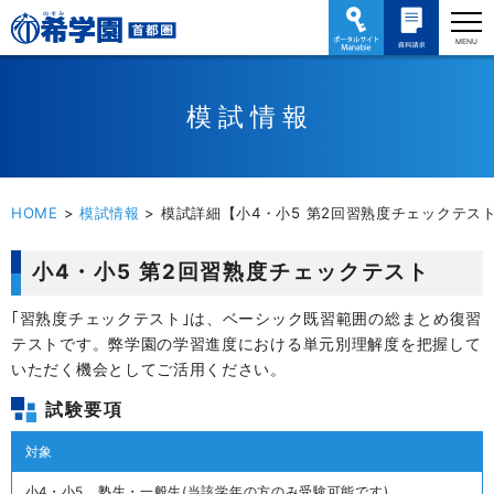
ポータルサイト
資料請求・お問い
Manabie
合わせ
模試情報
HOME
>
模試情報
>
模試詳細【小4・小5 第2回習熟度チェックテス
小4・小5 第2回習熟度チェックテスト
｢習熟度チェックテスト｣は、ベーシック既習範囲の総まとめ復習
テストです。弊学園の学習進度における単元別理解度を把握して
いただく機会としてご活用ください。
試験要項
対象
小4・小5 塾生・一般生(当該学年の方のみ受験可能です)