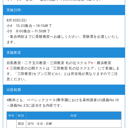
実施日時
8月30日(日)
小4 13:20集合～16:10終了
小5 9:00集合～11:50終了
・集合時刻までに受験教室へお越しください。受験票をお渡しいたし
ます。
実施教室
目黒教室・二子玉川教室・三田教室 札の辻スクエア
※
・横浜教室
※
三田教室の公開テストは「三田教室 札の辻スクエア」にて実施しま
す。「三田教室(セブン三田ビル)」とは所在地が異なりますのでご注
意ください。
出題範囲
4教科とも、ベーシックコース(弊学園における基幹講座)の講義No.13
～講義No.23に該当する内容です。
学年
科目
内容
国語
語句・文法・読解